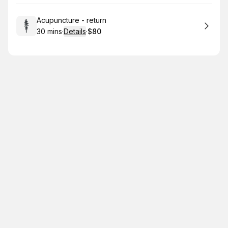
Book
Acupuncture - return
30 mins
·
Details
·
$80
.
Duration
:
.
Price
: