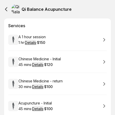
Qi Balance Acupuncture
Services
Book
A 1 hour session
1 hr
·
Details
·
$150
.
Duration
.
:
Price
:
Book
Chinese Medicine - Initial
45 mins
·
Details
·
$120
.
Duration
:
.
Price
:
Book
Chinese Medicine - return
30 mins
·
Details
·
$100
.
Duration
:
.
Price
:
Book
Acupuncture - Initial
45 mins
·
Details
·
$100
.
Duration
:
.
Price
: